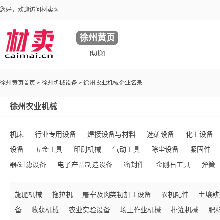
您好，欢迎访问材卖网
徐州黄页
[切换]
徐州黄页首页 >
徐州机械设备
> 徐州农业机械企业名录
徐州农业机械
机床
行业专用设备
焊接设备与材料
选矿设备
化工设备
设备
五金工具
印刷机械
气动工具
除尘设备
紧固件
器/过滤设备
电子产品制造设备
密封件
金刚石工具
弹簧
件
液压元件
传送带
工业锅炉及配件
塑料生产加工设备
施肥机械
拖拉机
屠宰及肉类初加工设备
农机配件
土壤耕
手动工具
五金配件
环保监测设备
整熨洗涤设备
电动工具
备
收获机械
农业实验设备
场上作业机械
排灌机械
肥
高压电器
锻件
内燃机
冶炼设备
链条/链轮
磨料
铸