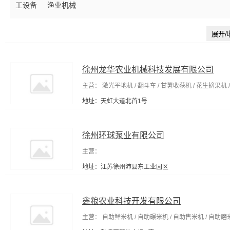
工设备
渔业机械
输电设备及材料
节能设备
工程与建筑机械
建筑装饰五金
包装相关设备
包装成型机械
水处理设施
模具
清洗/清理
展开/
器材
包装印刷加工
金融专用设备
压力仪表
工业用纸
气处理设备
工具包/工具箱
纸加工机械
能源产品代理
日
元件
打气筒
肉牛养殖
徐州龙华农业机械科技发展有限公司
其他未分类
主营： 激光平地机 / 翻斗车 / 甘薯收获机 / 花生摘果机 /
地址：天虹大道北首1号
徐州环球泵业有限公司
主营：
地址：江苏徐州沛县东工业园区
鑫粮农业科技开发有限公司
主营： 自助鲜米机 / 自助碾米机 / 自助售米机 / 自助磨