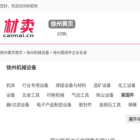
您好，欢迎访问材卖网
徐州黄页
[切换]
徐州黄页首页 >
徐州机械设备
> 徐州紧固件企业名录
徐州机械设备
机床
行业专用设备
焊接设备与材料
选矿设备
化工设备
设备
五金工具
印刷机械
气动工具
除尘设备
紧固件
器/过滤设备
电子产品制造设备
密封件
金刚石工具
弹簧
件
液压元件
传送带
工业锅炉及配件
塑料生产加工设备
展开/
手动工具
五金配件
环保监测设备
整熨洗涤设备
电动工具
高压电器
锻件
内燃机
冶炼设备
链条/链轮
磨料
铸