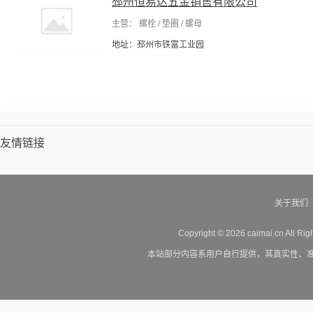
邳州恒易达五金销售有限公司
输电设备及材料
节能设备
工程与建筑机械
建筑装饰五金
主营： 螺栓 / 垫圈 / 螺母
包装相关设备
包装成型机械
水处理设施
模具
清洗/清理
地址：邳州市铁富工业园
器材
包装印刷加工
金融专用设备
压力仪表
工业用纸
气处理设备
工具包/工具箱
纸加工机械
能源产品代理
日
元件
打气筒
肉牛养殖
其他未分类
友情链接
关于我们
Copyright © 2026 caimai.cn All Ri
本站部分内容系用户自行提供，其真实性、准确