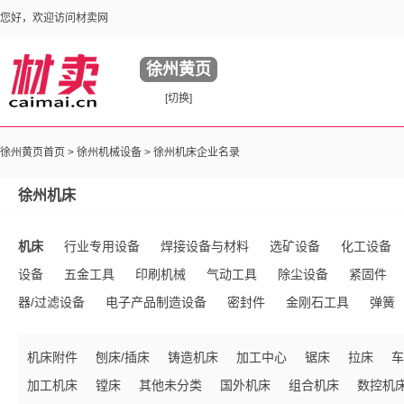
您好，欢迎访问材卖网
徐州黄页
[切换]
徐州黄页首页 >
徐州机械设备
> 徐州机床企业名录
徐州机床
机床
行业专用设备
焊接设备与材料
选矿设备
化工设备
设备
五金工具
印刷机械
气动工具
除尘设备
紧固件
器/过滤设备
电子产品制造设备
密封件
金刚石工具
弹簧
件
液压元件
传送带
工业锅炉及配件
塑料生产加工设备
机床附件
刨床/插床
铸造机床
加工中心
锯床
拉床
车
手动工具
五金配件
环保监测设备
整熨洗涤设备
电动工具
加工机床
镗床
其他未分类
国外机床
组合机床
数控机
高压电器
锻件
内燃机
冶炼设备
链条/链轮
磨料
铸