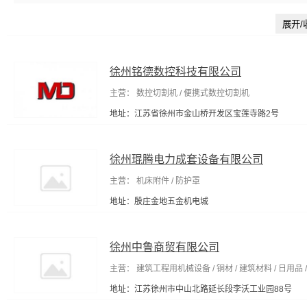
输电设备及材料
节能设备
工程与建筑机械
建筑装饰五金
展开/
包装相关设备
包装成型机械
水处理设施
模具
清洗/清理
器材
包装印刷加工
金融专用设备
压力仪表
工业用纸
气处理设备
工具包/工具箱
徐州铭德数控科技有限公司
纸加工机械
能源产品代理
日
元件
打气筒
肉牛养殖
其他未分类
主营： 数控切割机 / 便携式数控切割机
地址：江苏省徐州市金山桥开发区宝莲寺路2号
徐州琨腾电力成套设备有限公司
主营： 机床附件 / 防护罩
地址：殷庄金地五金机电城
徐州中鲁商贸有限公司
主营： 建筑工程用机械设备 / 铜材 / 建筑材料 / 日用品 /
地址：江苏徐州市中山北路延长段李沃工业园88号