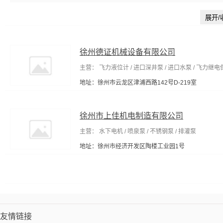
输电设备及材料
节能设备
工程与建筑机械
建筑装饰五金
展开/
包装相关设备
包装成型机械
水处理设施
模具
清洗/清理
器材
包装印刷加工
金融专用设备
压力仪表
工业用纸
气处理设备
工具包/工具箱
徐州德证机械设备有限公司
纸加工机械
能源产品代理
日
元件
打气筒
肉牛养殖
其他未分类
主营： 飞力液位计 / 进口深井泵 / 进口水泵 / 飞力继电
地址：徐州市云龙区津浦西路142号D-219室
徐州市上佳机电制造有限公司
主营： 水下电机 / 喷泉泵 / 不锈钢泵 / 排灌泵
地址：徐州市经济开发区陶楼工业园1号
友情链接