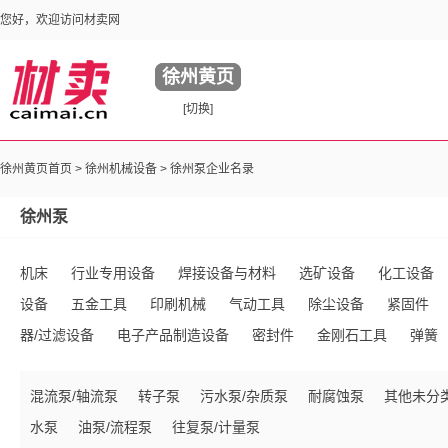
您好，欢迎访问材卖网
徐州黄页
[切换]
徐州黄页首页 >
徐州机械设备
> 徐州泵企业名录
徐州泵
机床
行业专用设备
焊接设备与材料
选矿设备
化工设备
设备
五金工具
印刷机械
气动工具
除尘设备
紧固件
器/过滤设备
电子产品制造设备
密封件
金刚石工具
弹簧
件
液压元件
传送带
工业锅炉及配件
塑料生产加工设备
混流泵/轴流泵
转子泵
污水泵/杂质泵
耐腐蚀泵
其他未分
手动工具
五金配件
环保监测设备
整熨洗涤设备
电动工具
水泵
油泵/流程泵
往复泵/计量泵
高压电器
锻件
内燃机
冶炼设备
链条/链轮
磨料
铸