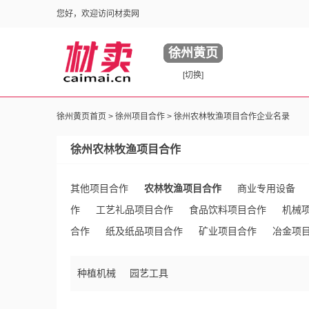
您好，欢迎访问材卖网
徐州黄页
[切换]
徐州黄页首页 >
徐州项目合作
> 徐州农林牧渔项目合作企业名录
徐州农林牧渔项目合作
其他项目合作
农林牧渔项目合作
商业专用设备
作
工艺礼品项目合作
食品饮料项目合作
机械
合作
纸及纸品项目合作
矿业项目合作
冶金项
服装鞋帽项目合作
能源项目合作
体育运动项目合
种植机械
园艺工具
包装项目合作
交通工具项目合作
印刷出版项目合