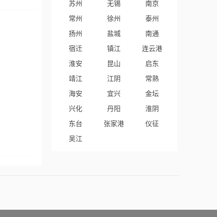
苏州
无锡
南京
常州
徐州
泰州
扬州
盐城
南通
宿迁
镇江
连云港
淮安
昆山
启东
靖江
江阴
常熟
海安
宜兴
金坛
兴化
丹阳
淮阴
东台
张家港
仪征
吴江