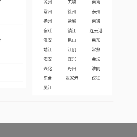
州
苏州
无锡
南京
常州
徐州
泰州
扬州
盐城
南通
宿迁
镇江
连云港
淮安
昆山
启东
州
靖江
江阴
常熟
海安
宜兴
金坛
兴化
丹阳
淮阴
东台
张家港
仪征
吴江