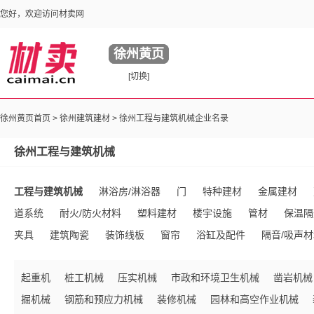
您好，欢迎访问材卖网
徐州黄页
[切换]
徐州黄页首页 >
徐州建筑建材
> 徐州工程与建筑机械企业名录
徐州工程与建筑机械
工程与建筑机械
淋浴房/淋浴器
门
特种建材
金属建材
道系统
耐火/防火材料
塑料建材
楼宇设施
管材
保温隔
夹具
建筑陶瓷
装饰线板
窗帘
浴缸及配件
隔音/吸声
座厕及配件
壁纸壁布
水泥及制品
绝缘材料
建材生产加工
起重机
桩工机械
压实机械
市政和环境卫生机械
凿岩机械
动房
模具
卫浴用五金件
工地施工材料
石材石料
镜台
掘机械
钢筋和预应力机械
装修机械
园林和高空作业机械
石灰石膏
沥青
陶瓷生产加工机械
超市购物车
其他未分类