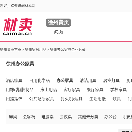
您好，欢迎访问材卖网
徐州黄页
[切换]
徐州黄页首页 >
徐州家居用品
> 徐州办公家具企业名录
徐州办公家具
酒店家具
日用化学品
办公家具
清洁用具
居室灯具
厨
用橡(乳)胶制品
床上用品
客厅家具
餐厅家具
学校家具
用挂摆饰
公共场所家具
打火机/烟具
生活用纸
炊具
门
家用竹/木制品
儿童家具
家用塑料制品
雨伞/雨具/太阳伞
屏风
会客椅
电脑桌
会议桌
其他未分类
办公台
职员
玻璃制品
其他未分类