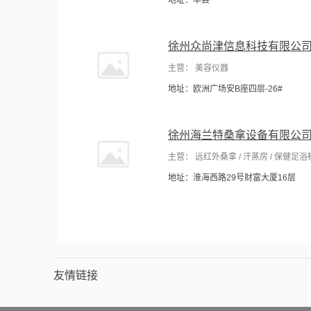
地址：丰县
徐州众尚津信息科技有限公
主营： 美容仪器
地址：欧洲广场安B座四层-26#
徐州海兰特桑拿设备有限公
主营： 远红外桑拿 / 汗蒸房 / 保健足浴桶 
地址：淮海西路29号财富大厦16层
友情链接