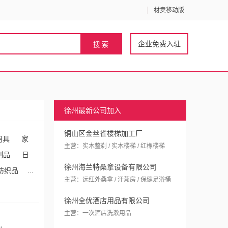
材卖移动版
企业免费入驻
徐州最新公司加入
铜山区金丝雀楼梯加工厂
用具
家
主营：实木整剃 / 实木楼梯 / 红橡楼梯
制品
日
徐州海兰特桑拿设备有限公司
纺织品
主营：远红外桑拿 / 汗蒸房 / 保健足浴桶
器
家用
徐州全优酒店用品有限公司
主营：一次酒店洗漱用品