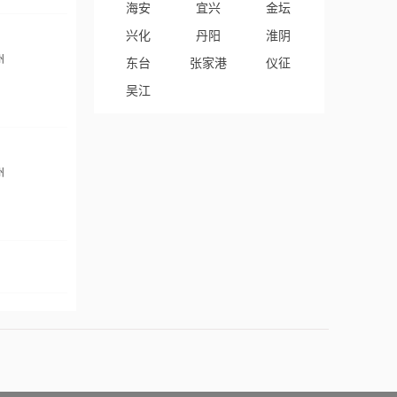
海安
宜兴
金坛
兴化
丹阳
淮阴
州
东台
张家港
仪征
吴江
州