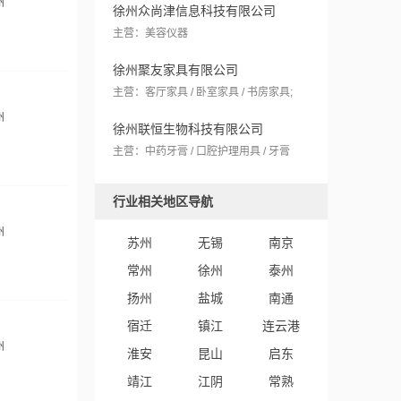
州
徐州众尚津信息科技有限公司
主营：美容仪器
徐州聚友家具有限公司
主营：客厅家具 / 卧室家具 / 书房家具;
州
徐州联恒生物科技有限公司
主营：中药牙膏 / 口腔护理用具 / 牙膏
行业相关地区导航
州
苏州
无锡
南京
常州
徐州
泰州
扬州
盐城
南通
宿迁
镇江
连云港
州
淮安
昆山
启东
靖江
江阴
常熟