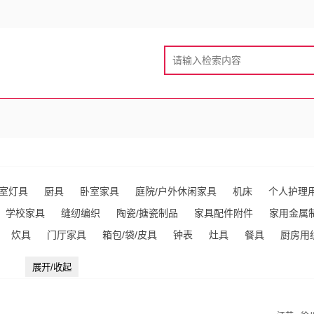
室灯具
厨具
卧室家具
庭院/户外休闲家具
机床
个人护理
学校家具
缝纫编织
陶瓷/搪瓷制品
家具配件附件
家用金属
炊具
门厅家具
箱包/袋/皮具
钟表
灶具
餐具
厨房用
具/太阳伞
婴儿用品
书房家具
衣架/衣夹
保温容器
家用衡
展开/收起