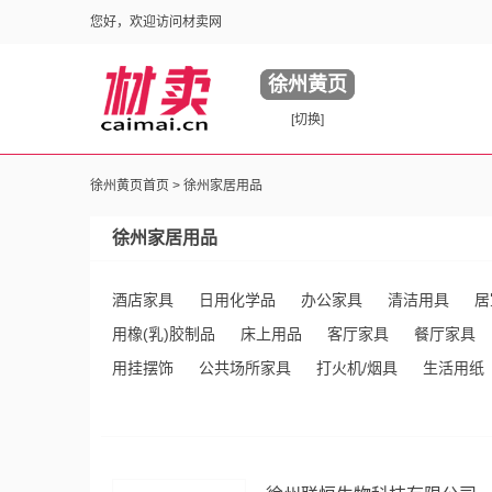
您好，欢迎访问材卖网
徐州黄页
[切换]
徐州黄页首页 >
徐州家居用品
徐州家居用品
酒店家具
日用化学品
办公家具
清洁用具
居
用橡(乳)胶制品
床上用品
客厅家具
餐厅家具
用挂摆饰
公共场所家具
打火机/烟具
生活用纸
家用竹/木制品
儿童家具
家用塑料制品
雨伞/雨
玻璃制品
其他未分类