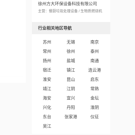
徐州方大环保设备科技有限公司
主营：餐厨垃圾处理设备 / 生物质燃烧机
行业相关地区导航
苏州
无锡
南京
常州
徐州
泰州
扬州
盐城
南通
宿迁
镇江
连云港
淮安
昆山
启东
靖江
江阴
常熟
海安
宜兴
金坛
兴化
丹阳
淮阴
东台
张家港
仪征
吴江