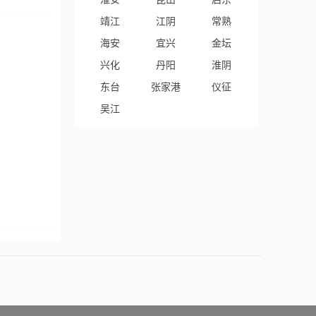
靖江
江阴
常熟
海安
宜兴
金坛
兴化
丹阳
淮阴
东台
张家港
仪征
吴江