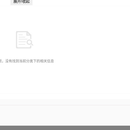
展开/收起
歉，没有找到当前分类下的相关信息