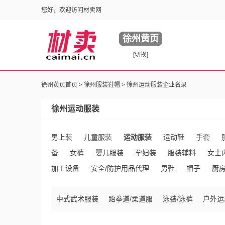
您好，欢迎访问材卖网
徐州黄页
[切换]
徐州黄页首页 >
徐州服装鞋帽
> 徐州运动服装企业名录
徐州运动服装
男上装
儿童服装
运动服装
运动鞋
手套
备
女裤
婴儿服装
孕妇装
服装辅料
女士
加工设备
安全/防护用品代理
男鞋
帽子
厨
寸服装/鞋帽
中老年服装
库存鞋及鞋材
特殊用
中式武术服装
跆拳道/柔道服
泳装/泳裤
户外运