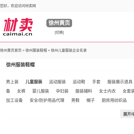
您好，欢迎访问材卖网
徐州黄页
[切换]
徐州黄页首页 >
徐州服装鞋帽
> 徐州儿童服装企业名录
徐州服装鞋帽
男上装
儿童服装
运动服装
运动鞋
手套
服装展示道具
备
女裤
婴儿服装
孕妇装
服装辅料
女士内衣
女套
加工设备
安全/防护用品代理
男鞋
帽子
厨房用纺织品
寸服装/鞋帽
中老年服装
库存鞋及鞋材
特殊用途服装
男
展开/