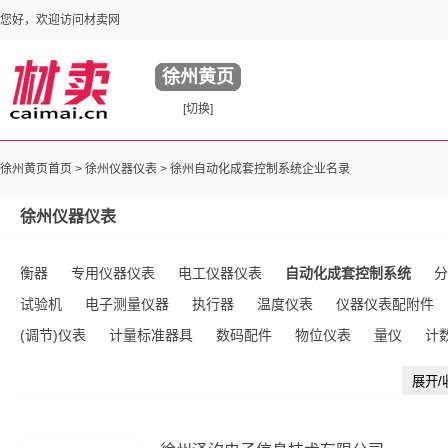
您好，欢迎访问材卖网
徐州黄页
[切换]
徐州黄页首页 >
徐州仪器仪表
> 徐州自动化成套控制系统企业名录
徐州仪器仪表
衡器
专用仪器仪表
电工仪器仪表
自动化成套控制系统
分
试验机
电子测量仪器
执行器
温度仪表
仪器仪表配附件
(调节)仪表
计量标准器具
数码配件
物位仪表
量仪
计
录仪
电动单元组合仪表
气动单元组合仪表
基地式仪表
其
展开/