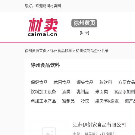
您好，欢迎访问材卖网
徐州黄页
[切换]
徐州黄页首页 >
徐州食品饮料
> 徐州蛋制品企业名录
徐州食品饮料
保健食品
休闲食品
罐头食品
软饮料
方便食品
饮料加工设备
酒类
乳制品
米面类
食品添加剂
粗加工水产品
蜜制品
冷饮
果肉/粉/原浆
海产
江苏伊例家食品有限公司
主营： 草菇酱汁 / 红烧酱汁