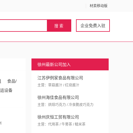
材卖移动版
企业免费入驻
徐州最新公司加入
江苏伊例家食品有限公司
组
食品/
主营：草菇酱汁 / 红烧酱汁
运设备
徐州海佳食品有限公司
主营：烘焙巧克力 / 冷食脆皮巧克力
徐州庆恒工贸有限公司
州
主营：代用茶 / 牛蒡茶 / 糙米茶