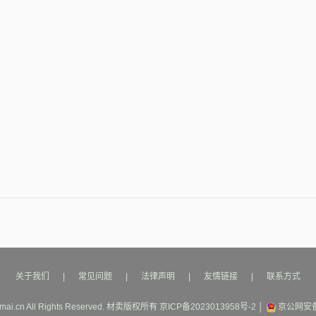
关于我们
|
常见问题
|
法律声明
|
友情链接
|
联系方式
mai.cn All Rights Reserved.
材卖
版权所有
京ICP备2023013958号-2
│
京公网安备1