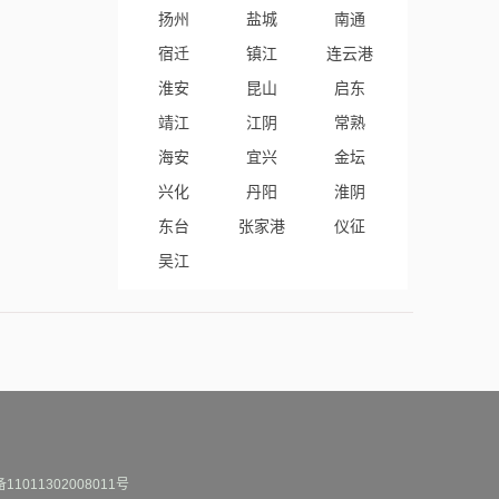
扬州
盐城
南通
宿迁
镇江
连云港
淮安
昆山
启东
靖江
江阴
常熟
海安
宜兴
金坛
兴化
丹阳
淮阴
东台
张家港
仪征
吴江
1011302008011号