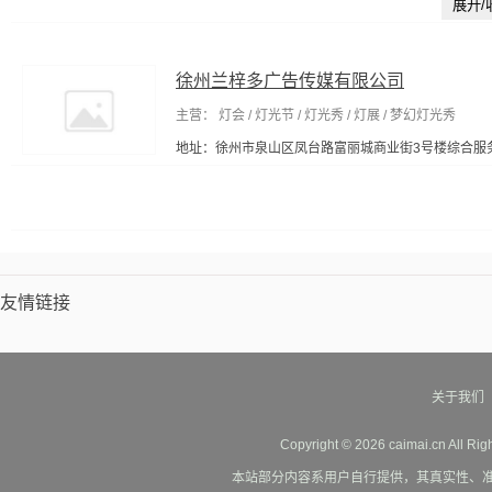
展开/
徐州兰梓多广告传媒有限公司
主营： 灯会 / 灯光节 / 灯光秀 / 灯展 / 梦幻灯光秀
地址：徐州市泉山区凤台路富丽城商业街3号楼综合服务
友情链接
关于我们
Copyright © 2026 caimai.cn All Ri
本站部分内容系用户自行提供，其真实性、准确