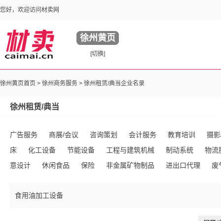
您好，欢迎访问材卖网
徐州黄页
[切换]
徐州黄页首页 >
徐州商务服务
> 徐州租赁/典当企业名录
徐州租赁/典当
广告服务
商展/会议
咨询策划
会计服务
教育培训
摄影
床
化工设备
节能设备
工程与建筑机械
制动系统
物流
意设计
休闲食品
保险
非金属矿物制品
进出口代理
废
务
移民签证
整体产权转让
公关服务
其他代理
家政服
食用油加工设备
务
宾馆服务
保安及紧急服务
票务
知识产权转让
环保
分类