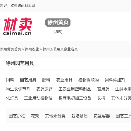
您好，欢迎访问材卖网
徐州黄页
[切换]
徐州黄页首页 >
徐州农业
> 徐州园艺用具企业名录
徐州园艺用具
饲料
园艺用具
肥料
农业用具
植物提取物
饲料添加剂
物生长调节剂
农药原药
工农业用塑料制品
畜用药
生鲜水
化灯具
工业用动植物油
棉麻毛初加工设备
长椅
其他未分
园艺护栏
花架
其他未分类
栽培基质
花盆容器
园艺工