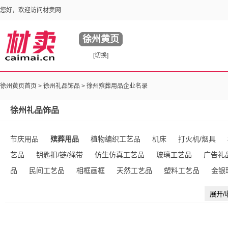
您好，欢迎访问材卖网
徐州黄页
[切换]
徐州黄页首页 >
徐州礼品饰品
> 徐州殡葬用品企业名录
徐州礼品饰品
节庆用品
殡葬用品
植物编织工艺品
机床
打火机/烟具
艺品
钥匙扣/链/绳带
仿生仿真工艺品
玻璃工艺品
广告礼
品
民间工艺品
相框画框
天然工艺品
塑料工艺品
金银
品
闪光用品
宝石玉石工艺品
纸制工艺品
宗教工艺品
展开/
炉
礼品袋
装饰盒
仿古工艺品
蜡烛及烛台
墨/砚
其