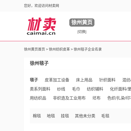
您好，欢迎访问材卖网
徐州黄页
[切换]
徐州黄页首页 >
徐州纺织皮革
> 徐州毯子企业名录
徐州毯子
毯子
皮革加工设备
床上用品
针织面料
混纺
类系列面料
纱线
毛巾
纺织辅料
化纤面料/
用纺织品
非织造及工业用布
坯布
色织/扎染/
皮/毛皮
其他面料
库存纺织品
其他未分类
棉毯
地毯
挂毯
其他未分类
毛毯