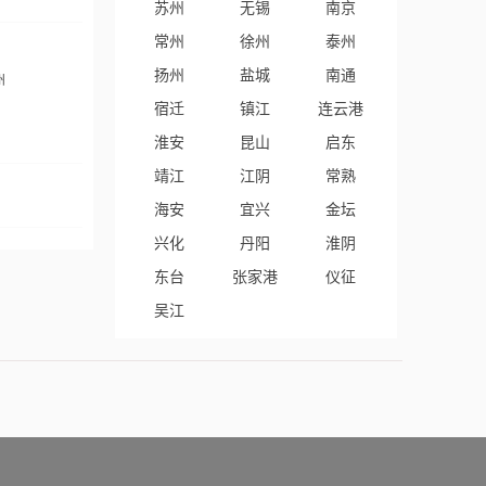
苏州
无锡
南京
常州
徐州
泰州
扬州
盐城
南通
州
宿迁
镇江
连云港
淮安
昆山
启东
靖江
江阴
常熟
海安
宜兴
金坛
兴化
丹阳
淮阴
东台
张家港
仪征
吴江