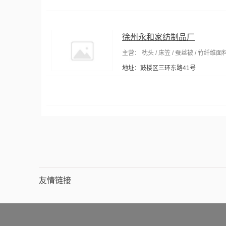
徐州永和家纺制品厂
主营： 枕头 / 床笠 / 蚕丝被 / 竹纤维面料
地址：鼓楼区三环东路41号
友情链接