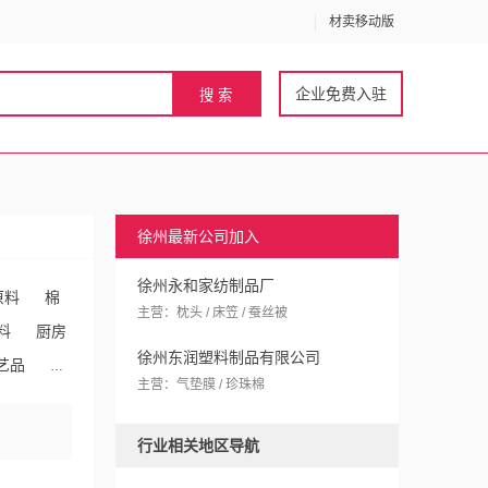
材卖移动版
企业免费入驻
徐州最新公司加入
徐州永和家纺制品厂
原料
棉
主营：枕头 / 床笠 / 蚕丝被
料
厨房
徐州东润塑料制品有限公司
艺品
生
主营：气垫膜 / 珍珠棉
行业相关地区导航