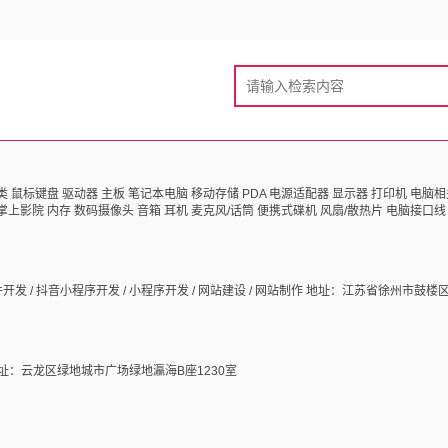
类
鼠标键盘
驱动器
主板
笔记本电脑
移动存储
PDA
电源适配器
显示器
打印机
电脑相
掌上影院
内存
数码摄像头
音箱
耳机
麦克风/话筒
便携式碟机
风扇/散热片
电脑接口线
件开发 / 抖音小程序开发 / 小程序开发 / 网站建设 / 网站制作
地址：江苏省徐州市鼓楼区
址：云龙区绿地城市广场绿地瀛海B座1230室