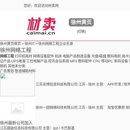
您好，欢迎访问材卖网
徐州黄页
[切换]
徐州黄页首页 >
徐州IT
> 徐州网络工程企业名录
徐州网络工程
网络工程
打印机耗材
网络设备配件
机床
电脑产品制造设备
光盘/磁盘
数码相机
插卡
边产品
UPS电源
工控电脑产品
视讯会议系统
MP3
数码配件
CPU
移动PC
条码设备
图机
其他未分类
广告策划
管道辅助材料
江苏澎博信息科技有限公司
江苏 - 徐州
主营： APP开发 / 软
徐州一团网络科技有限公司
江苏 - 徐州
主营： 淘宝优惠券
地
徐州最新公司加入
江苏国骏信息科技有限公司
主营：ipd / 卡巴斯基