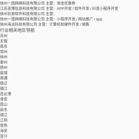
徐州一团网络科技有限公司
主营：淘宝优惠券
江苏澎博信息科技有限公司
主营：APP开发 / 软件开发 / 抖音小程序开发
徐州巨渺软件科技有限公司
主营：
徐州一塔网络科技有限公司
主营：小程序开发 / 网站推广 / app
徐州海派科技有限公司
主营：计算机软硬件开发 / 销售
行业相关地区导航
苏州
无锡
南京
常州
徐州
泰州
扬州
盐城
南通
宿迁
镇江
连云港
淮安
昆山
启东
靖江
江阴
常熟
海安
宜兴