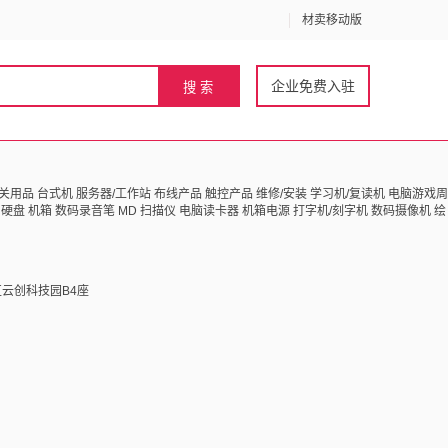
材卖移动版
企业免费入驻
关用品
台式机
服务器/工作站
布线产品
触控产品
维修/安装
学习机/复读机
电脑游戏周
硬盘
机箱
数码录音笔
MD
扫描仪
电脑读卡器
机箱电源
打字机/刻字机
数码摄像机
绘
云创科技园B4座