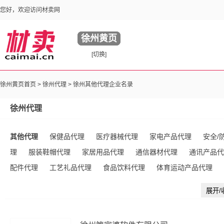
您好，欢迎访问材卖网
徐州黄页
[切换]
徐州黄页首页 >
徐州代理
> 徐州其他代理企业名录
徐州代理
其他代理
保健品代理
医疗器械代理
家电产品代理
安全/
理
服装鞋帽代理
家居用品代理
通信器材代理
通讯产品代
配件代理
工艺礼品代理
食品饮料代理
体育运动产品代理
理
农产品代理
库存产品代理
电脑产品代理
交通工具代理
展开/
代理
玩具代理
矿物代理
纸及纸品代理