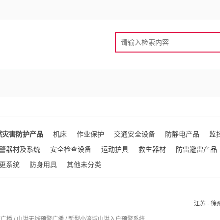
然灾害防护产品
机床
作业保护
交通安全设备
防静电产品
监
报警器材及系统
安全检查设备
运动护具
救生器材
防雷避雷产品
更系统
防身用具
其他未分类
江苏 - 徐
播 / 山洪无线预警广播 / 新型小流域山洪入户预警系统