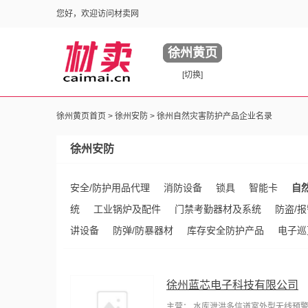
您好，欢迎访问材卖网
徐州黄页
[切换]
徐州黄页首页 >
徐州安防
> 徐州自然灾害防护产品企业名录
徐州安防
安全/防护用品代理
消防设备
锁具
智能卡
自
统
工业锅炉及配件
门禁考勤器材及系统
防盗/
讲设备
防弹/防暴器材
库存安全防护产品
电子巡
徐州蓝芯电子科技有限公司
主营： 水库泄洪多信道室外型无线预警广