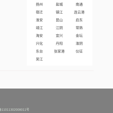
扬州
盐城
南通
宿迁
镇江
连云港
淮安
昆山
启东
靖江
江阴
常熟
海安
宜兴
金坛
兴化
丹阳
淮阴
东台
张家港
仪征
吴江
1011302008011号